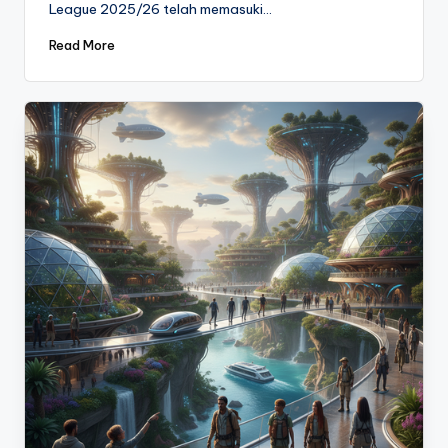
League 2025/26 telah memasuki…
Read More