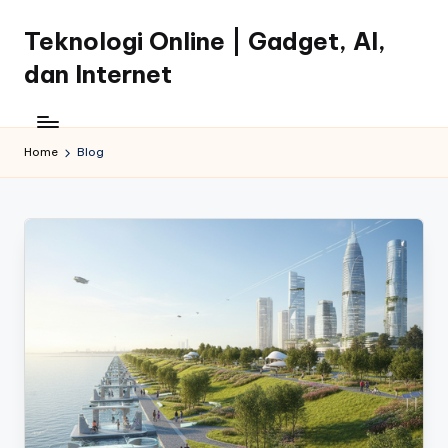
Teknologi Online | Gadget, AI,
Skip
to
dan Internet
content
Teknologi
Online
|
Home
Blog
Gadget,
AI,
dan
Internet