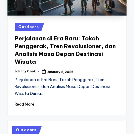
Posted
Outdoors
in
Perjalanan di Era Baru: Tokoh
Penggerak, Tren Revolusioner, dan
Analisis Masa Depan Destinasi
Wisata
Johnny Cook
January 2, 2026
Posted
by
Perjalanan di Era Baru: Tokoh Penggerak, Tren
Revolusioner, dan Analisis Masa Depan Destinasi
Wisata Dunia…
Read More
Posted
Outdoors