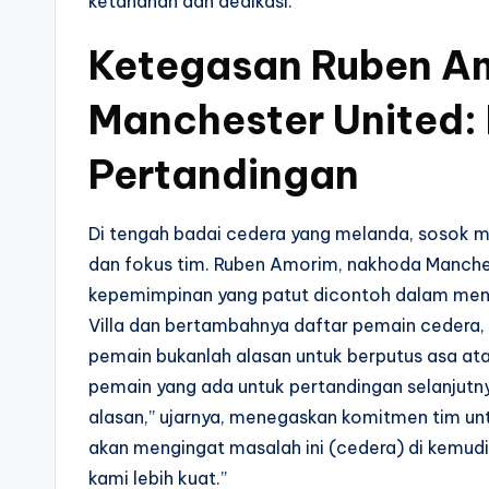
ketahanan dan dedikasi.
Ketegasan Ruben Am
Manchester United: 
Pertandingan
Di tengah badai cedera yang melanda, sosok m
dan fokus tim. Ruben Amorim, nakhoda Manche
kepemimpinan yang patut dicontoh dalam mengha
Villa dan bertambahnya daftar pemain cedera
pemain bukanlah alasan untuk berputus asa a
pemain yang ada untuk pertandingan selanjutny
alasan,” ujarnya, menegaskan komitmen tim un
akan mengingat masalah ini (cedera) di kemudia
kami lebih kuat.”