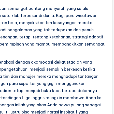
 dan semangat pantang menyerah yang selalu
satu klub terbesar di dunia. Bagi para wisatawan
nton bola, menyaksikan tim kesayangan mereka
njadi pengalaman yang tak terlupakan dan penuh
menangan, tetapi tentang ketahanan, strategi adaptif
n kepemimpinan yang mampu membangkitkan semangat
lengkapi dengan akomodasi dekat stadion yang
pengetahuan, menjadi semakin berkesan ketika
a tim dan manajer mereka menghadapi tantangan.
ungan para suporter yang gigih menggunakan
tadion tetap menjadi bukti kuat betapa dalamnya
ertandingan Liga Inggris mungkin membawa Anda ke
apangan inilah yang akan Anda bawa pulang sebagai
lit, justru bisa menjadi narasi inspiratif yang