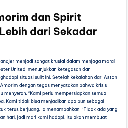
orim dan Spirit
Lebih dari Sekadar
anajer menjadi sangat krusial dalam menjaga moral
ster United, menunjukkan ketegasan dan
dapi situasi sulit ini. Setelah kekalahan dari Aston
, Amorim dengan tegas menyatakan bahwa krisis
tau menyerah. “Kami perlu mempersiapkan semua
a. Kami tidak bisa menjadikan apa pun sebagai
tuk terus berjuang. Ia menambahkan, “Tidak ada yang
n hari, jadi mari kami hadapi. Itu akan membuat