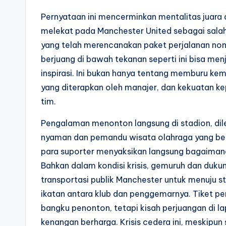
Pernyataan ini mencerminkan mentalitas juara
melekat pada Manchester United sebagai salah 
yang telah merencanakan paket perjalanan no
berjuang di bawah tekanan seperti ini bisa me
inspirasi. Ini bukan hanya tentang memburu ke
yang diterapkan oleh manajer, dan kekuata
tim.
Pengalaman menonton langsung di stadion, di
nyaman dan pemandu wisata olahraga yang ber
para suporter menyaksikan langsung bagaiman
Bahkan dalam kondisi krisis, gemuruh dan duk
transportasi publik Manchester untuk menuju s
ikatan antara klub dan penggemarnya. Tiket p
bangku penonton, tetapi kisah perjuangan di l
kenangan berharga. Krisis cedera ini, meskipun su