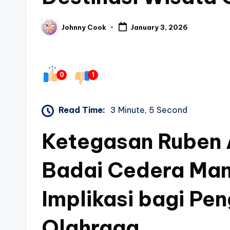
Johnny Cook
January 3, 2026
Posted
by
0
1
Read Time:
3 Minute, 5 Second
Ketegasan Ruben
Badai Cedera Man
Implikasi bagi Pe
Olahraga