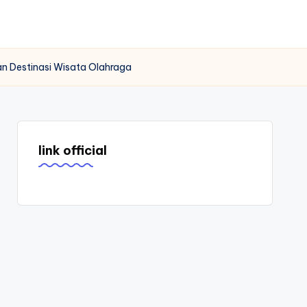
n Destinasi Wisata Olahraga
link official