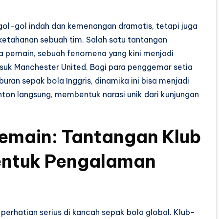
gol-gol indah dan kemenangan dramatis, tetapi juga
 ketahanan sebuah tim. Salah satu tantangan
ra pemain, sebuah fenomena yang kini menjadi
asuk Manchester United. Bagi para penggemar setia
uran sepak bola Inggris, dinamika ini bisa menjadi
ton langsung, membentuk narasi unik dari kunjungan
emain: Tantangan Klub
ntuk Pengalaman
perhatian serius di kancah sepak bola global. Klub-