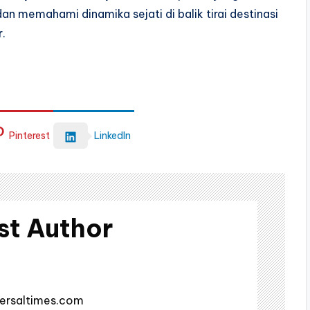
 memahami dinamika sejati di balik tirai destinasi
r.
Pinterest
LinkedIn
st Author
ersaltimes.com