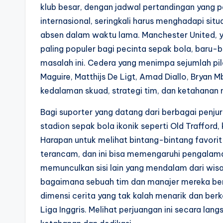
klub besar, dengan jadwal pertandingan yang 
internasional, seringkali harus menghadapi si
absen dalam waktu lama. Manchester United, ya
paling populer bagi pecinta sepak bola, baru-b
masalah ini. Cedera yang menimpa sejumlah pila
Maguire, Matthijs De Ligt, Amad Diallo, Bryan 
kedalaman skuad, strategi tim, dan ketahanan
Bagi suporter yang datang dari berbagai penju
stadion sepak bola ikonik seperti Old Trafford,
Harapan untuk melihat bintang-bintang favori
terancam, dan ini bisa memengaruhi pengalaman
memunculkan sisi lain yang mendalam dari wis
bagaimana sebuah tim dan manajer mereka ber
dimensi cerita yang tak kalah menarik dan berk
Liga Inggris. Melihat perjuangan ini secara l