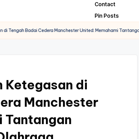
Contact
Pin Posts
 di Tengah Badai Cedera Manchester United: Memahami Tantanga
 Ketegasan di
era Manchester
i Tantangan
 Olahraga