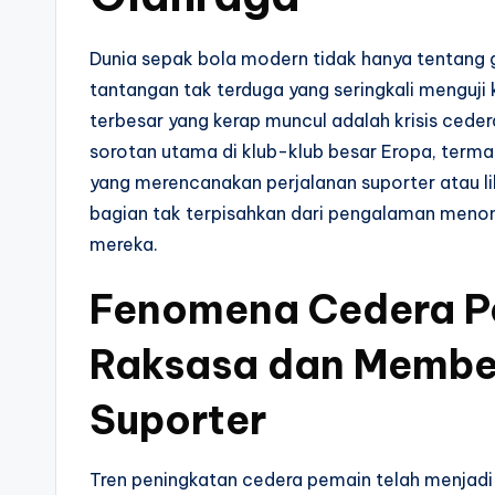
Dunia sepak bola modern tidak hanya tentang 
tantangan tak terduga yang seringkali menguji
terbesar yang kerap muncul adalah krisis cede
sorotan utama di klub-klub besar Eropa, term
yang merencanakan perjalanan suporter atau lib
bagian tak terpisahkan dari pengalaman menon
mereka.
Fenomena Cedera P
Raksasa dan Membe
Suporter
Tren peningkatan cedera pemain telah menjadi 